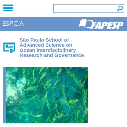
São Paulo School of
Advanced Science on
Ocean Interdisciplinary
Research and Governance