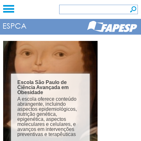
Escola São 
Escola São Paulo de
Ciência Av
Ciência Avançada em
Microplásti
Obesidade
Da química d
A escola oferece conteúdo
impactos eco
abrangente, incluindo
passando por
aspectos epidemiológicos,
globais, esta
nutrição genética,
estudantes a
epigenética, aspectos
compreender
moleculares e celulares, e
plástica, um
avanços em intervenções
ambientais m
preventivas e terapêuticas
mundo de ho