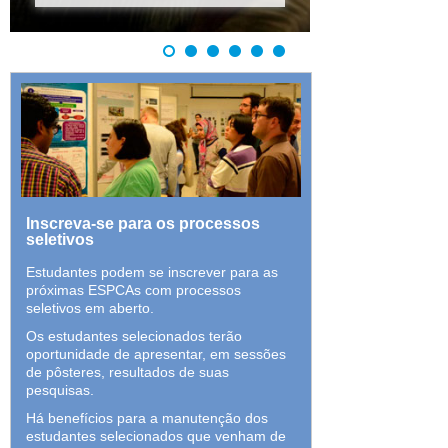
Inscreva-se para os processos
seletivos
Estudantes podem se inscrever para as
próximas ESPCAs com processos
seletivos em aberto.
Os estudantes selecionados terão
oportunidade de apresentar, em sessões
de pôsteres, resultados de suas
pesquisas.
Há benefícios para a manutenção dos
estudantes selecionados que venham de